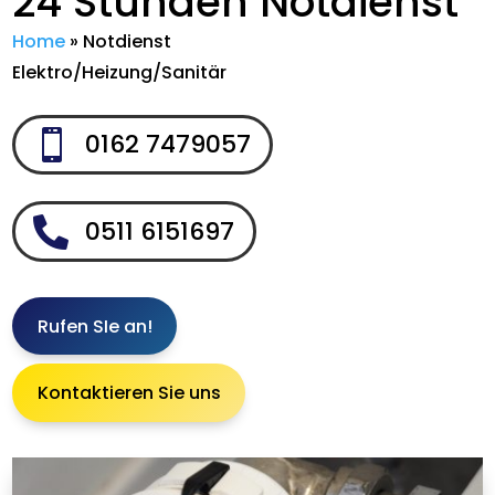
24 Stunden Notdienst
Home
»
Notdienst
Elektro/Heizung/Sanitär

0162 7479057

0511 6151697
Rufen SIe an!
Kontaktieren Sie uns