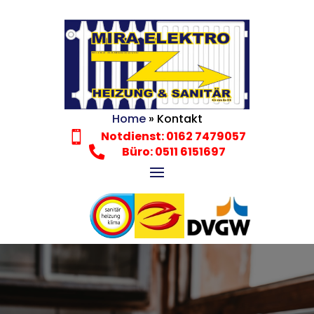
Home
»
Kontakt
Notdienst: 0162 7479057


Büro: 0511 6151697